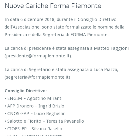
Nuove Cariche Forma Piemonte
N
u
o
In data 6 dicembre 2018, durante il Consiglio Direttivo
v
dell’Associazione, sono state formalizzate le nomine della
e
Presidenza e della Segreteria di FORMA Piemonte.
C
a
r
La carica di presidente è stata assegnata a Matteo Faggioni
i
(presidente@formapiemonte.it).
c
h
La carica di Segretario è stata assegnata a Luca Piazza,
e
(segreteria@formapiemonte.it)
F
o
r
Consiglio Direttivo:
m
• ENGIM – Agostino Miranti
a
• AFP Dronero – Ingrid Brizio
P
• CNOS-FAP – Lucio Reghellin
i
e
• Salotto e Fiorito – Teresita Pavanello
m
• CIOFS-FP – Silvana Rasello
o