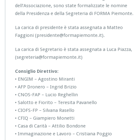
u
dell’Associazione, sono state formalizzate le nomine
o
della Presidenza e della Segreteria di FORMA Piemonte.
v
e
La carica di presidente è stata assegnata a Matteo
C
a
Faggioni (presidente@formapiemonte.it).
r
i
La carica di Segretario è stata assegnata a Luca Piazza,
c
(segreteria@formapiemonte.it)
h
e
Consiglio Direttivo:
F
o
• ENGIM – Agostino Miranti
r
• AFP Dronero – Ingrid Brizio
m
• CNOS-FAP – Lucio Reghellin
a
• Salotto e Fiorito – Teresita Pavanello
P
i
• CIOFS-FP – Silvana Rasello
e
• CFIQ – Giampiero Monetti
m
• Casa di Carità – Attilio Bondone
o
• Immaginazione e Lavoro – Cristiana Poggio
n